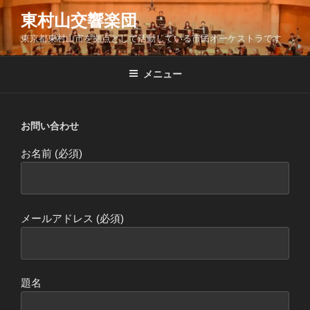
コ
東村山交響楽団
ン
東京都東村山市を拠点として活動している市民オーケストラです
テ
ン
ツ
メニュー
へ
ス
キ
お問い合わせ
ッ
お名前 (必須)
プ
メールアドレス (必須)
題名